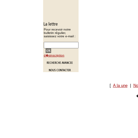
Pour recevoir notre
bulletin régulier,
saisissez votre e-mail :
d�sinscription
[
A la une
|
No