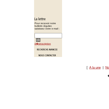
Pour recevoir notre
bulletin régulier,
saisissez votre e-mail :
d�sinscription
[
A la une
|
No