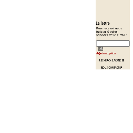
Pour recevoir notre
bulletin régulier,
saisissez votre e-mail :
d�sinscription