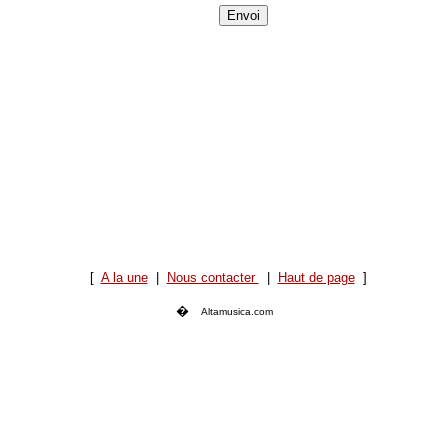
[
A la une
|
Nous contacter
|
Haut de page
]
�
Altamusica.com