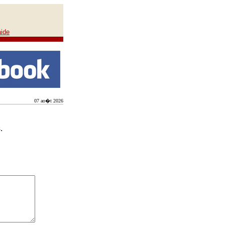
aide
07 ao�t 2026
.