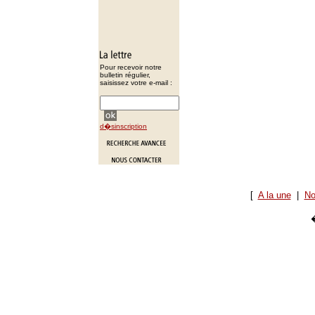
Pour recevoir notre
bulletin régulier,
saisissez votre e-mail :
d�sinscription
[
A la une
|
No