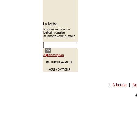
Pour recevoir notre
bulletin régulier,
saisissez votre e-mail :
d�sinscription
[
A la une
|
No