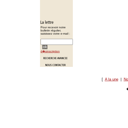
Pour recevoir notre
bulletin régulier,
saisissez votre e-mail :
d�sinscription
[
A la une
|
No