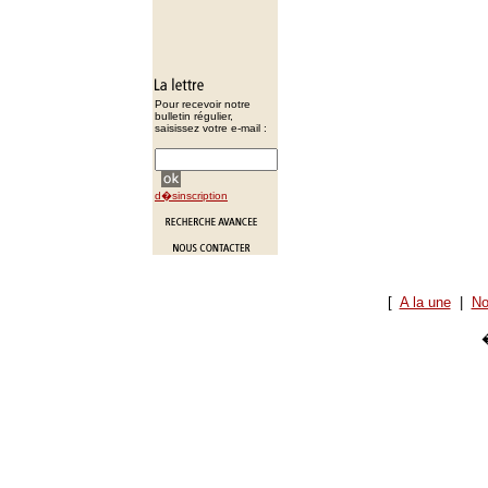
Pour recevoir notre
bulletin régulier,
saisissez votre e-mail :
d�sinscription
[
A la une
|
No