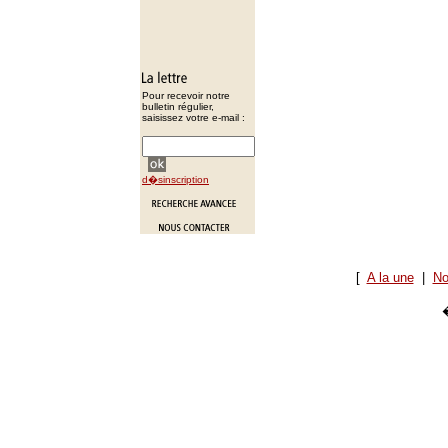
Pour recevoir notre
bulletin régulier,
saisissez votre e-mail :
d�sinscription
[
A la une
|
No