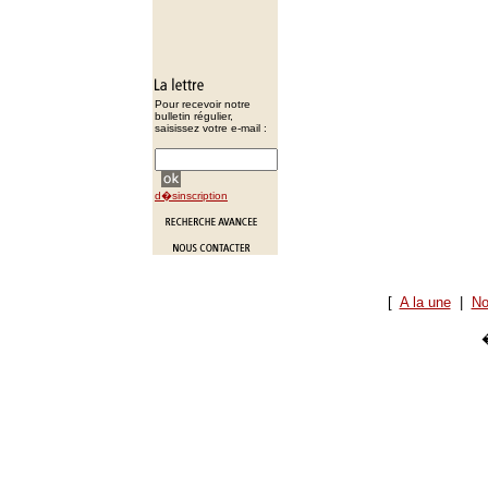
Pour recevoir notre
bulletin régulier,
saisissez votre e-mail :
d�sinscription
[
A la une
|
No