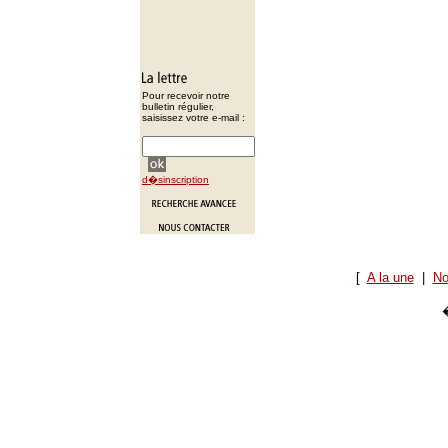
Pour recevoir notre
bulletin régulier,
saisissez votre e-mail :
d�sinscription
[
A la une
|
No