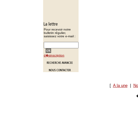
Pour recevoir notre
bulletin régulier,
saisissez votre e-mail :
d�sinscription
[
A la une
|
No