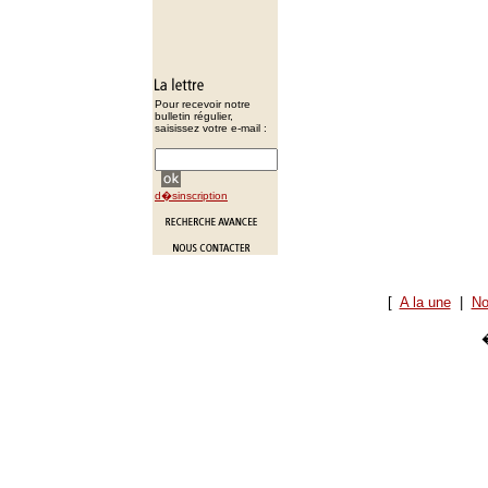
Pour recevoir notre
bulletin régulier,
saisissez votre e-mail :
d�sinscription
[
A la une
|
No