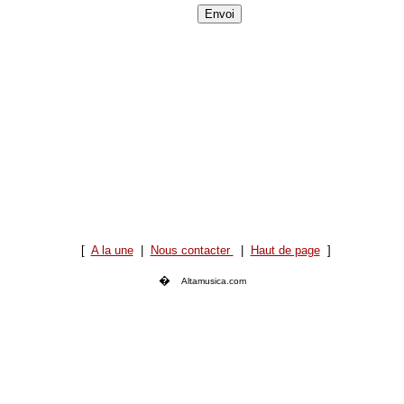
[
A la une
|
Nous contacter
|
Haut de page
]
�
Altamusica.com