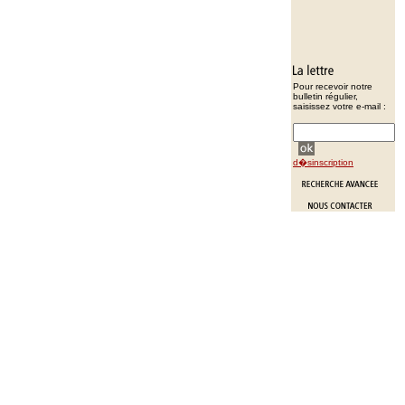
Pour recevoir notre
bulletin régulier,
saisissez votre e-mail :
d�sinscription