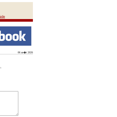
aide
06 ao�t 2026
.