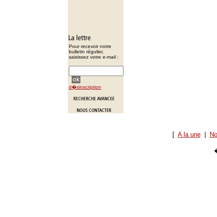
Pour recevoir notre
bulletin régulier,
saisissez votre e-mail :
d�sinscription
[
A la une
|
No