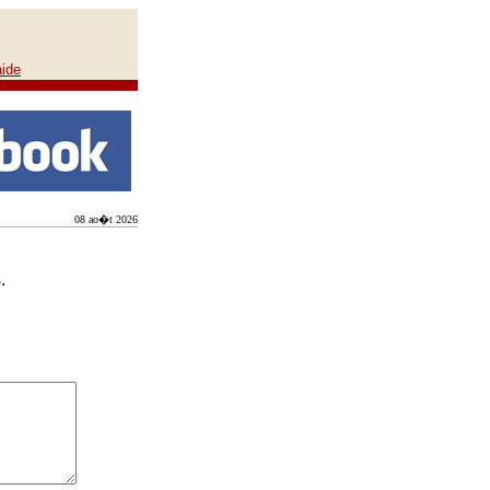
aide
08 ao�t 2026
.