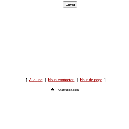
[
A la une
|
Nous contacter
|
Haut de page
]
�
Altamusica.com