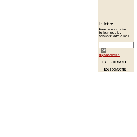
Pour recevoir notre
bulletin régulier,
saisissez votre e-mail :
d�sinscription