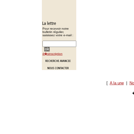
Pour recevoir notre
bulletin régulier,
saisissez votre e-mail :
d�sinscription
[
A la une
|
No