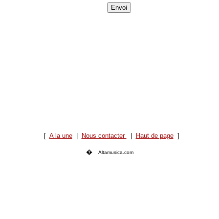
[
A la une
|
Nous contacter
|
Haut de page
]
�
Altamusica.com