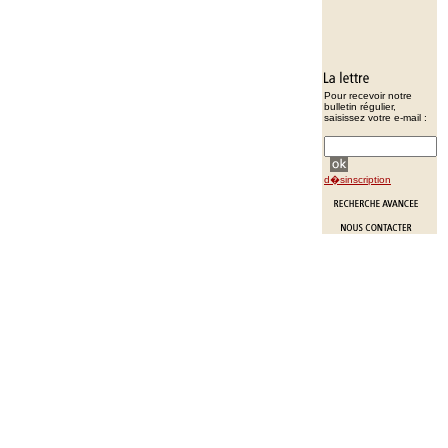
Pour recevoir notre
bulletin régulier,
saisissez votre e-mail :
d�sinscription