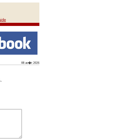
aide
08 ao�t 2026
.