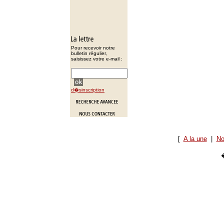
Pour recevoir notre
bulletin régulier,
saisissez votre e-mail :
d�sinscription
[
A la une
|
No