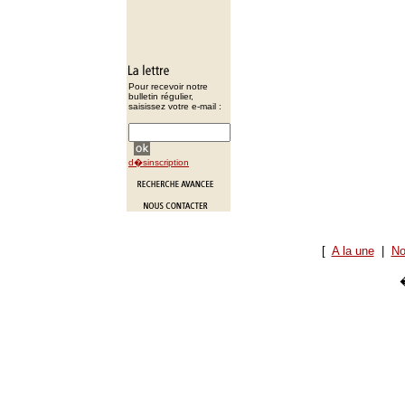
Pour recevoir notre
bulletin régulier,
saisissez votre e-mail :
d�sinscription
[
A la une
|
No