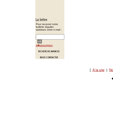
Pour recevoir notre
bulletin régulier,
saisissez votre e-mail :
d�sinscription
[
A la une
|
No