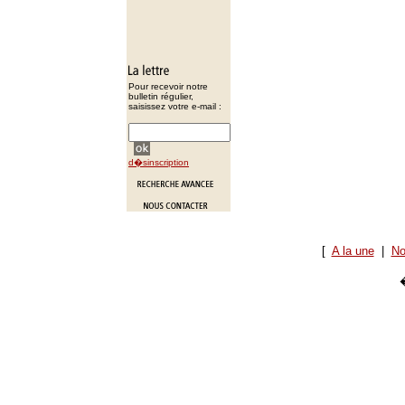
Pour recevoir notre
bulletin régulier,
saisissez votre e-mail :
d�sinscription
[
A la une
|
No