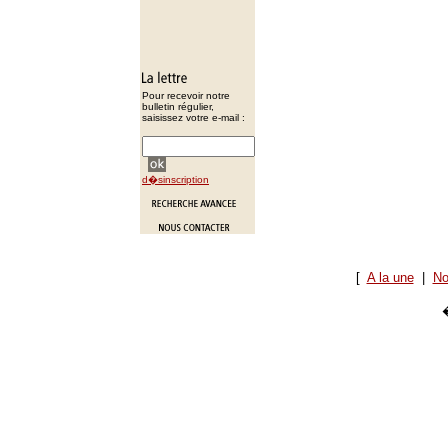
Pour recevoir notre
bulletin régulier,
saisissez votre e-mail :
d�sinscription
[
A la une
|
No