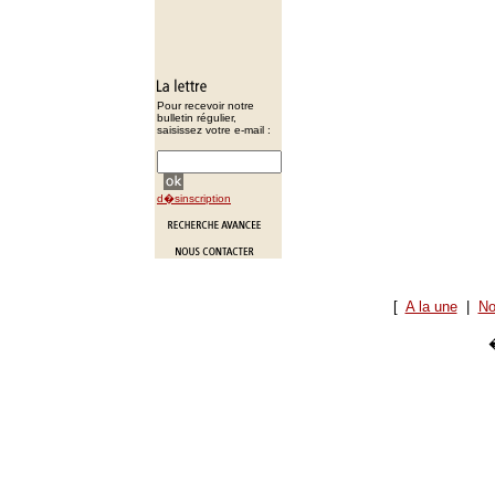
Pour recevoir notre
bulletin régulier,
saisissez votre e-mail :
d�sinscription
[
A la une
|
No