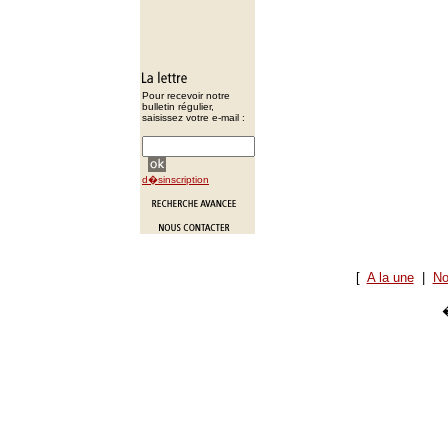
Pour recevoir notre
bulletin régulier,
saisissez votre e-mail :
d�sinscription
[
A la une
|
No