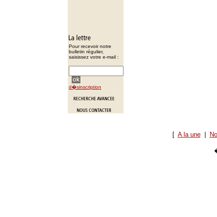
Pour recevoir notre
bulletin régulier,
saisissez votre e-mail :
d�sinscription
[
A la une
|
No