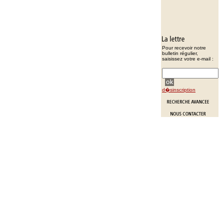
Pour recevoir notre
bulletin régulier,
saisissez votre e-mail :
d�sinscription