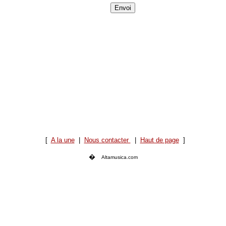
[
A la une
|
Nous contacter
|
Haut de page
]
�
Altamusica.com