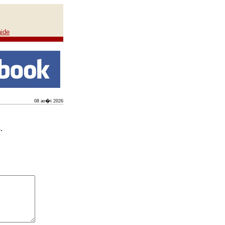
aide
08 ao�t 2026
.