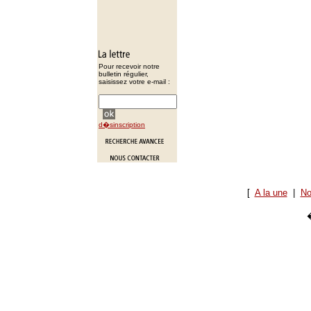
Pour recevoir notre
bulletin régulier,
saisissez votre e-mail :
d�sinscription
[
A la une
|
No