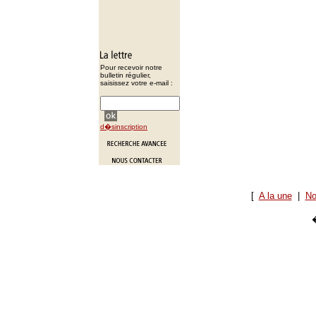
Pour recevoir notre
bulletin régulier,
saisissez votre e-mail :
d�sinscription
[
A la une
|
No