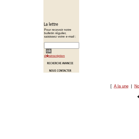
Pour recevoir notre
bulletin régulier,
saisissez votre e-mail :
d�sinscription
[
A la une
|
No