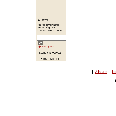
Pour recevoir notre
bulletin régulier,
saisissez votre e-mail :
d�sinscription
[
A la une
|
No