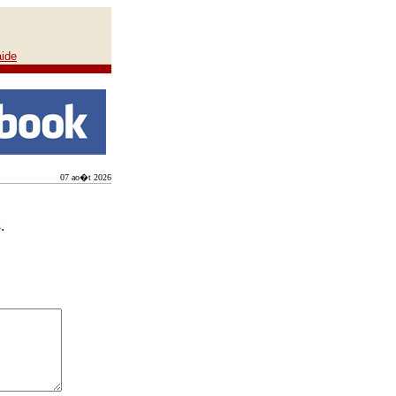
aide
07 ao�t 2026
.