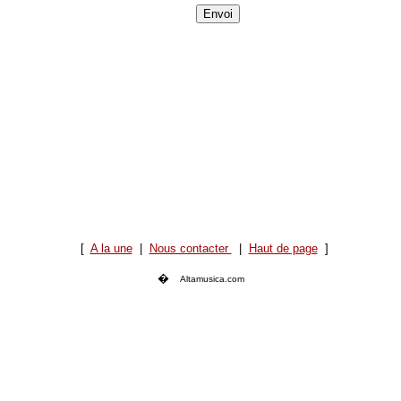
[
A la une
|
Nous contacter
|
Haut de page
]
�
Altamusica.com