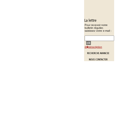
Pour recevoir notre
bulletin régulier,
saisissez votre e-mail :
d�sinscription