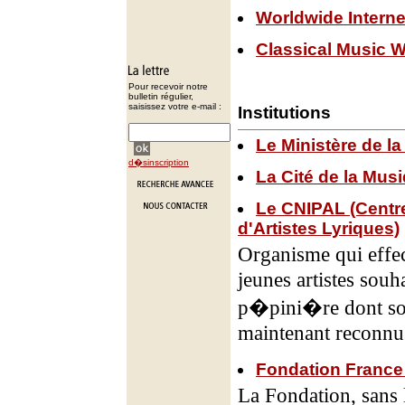
Worldwide Intern
Classical Music 
Pour recevoir notre
bulletin régulier,
saisissez votre e-mail :
Institutions
Le Ministère de la
d�sinscription
La Cité de la Mus
Le CNIPAL (Centre
d'Artistes Lyriques)
Organisme qui effec
jeunes artistes souh
p�pini�re dont son
maintenant reconnu
Fondation Franc
La Fondation, sans 