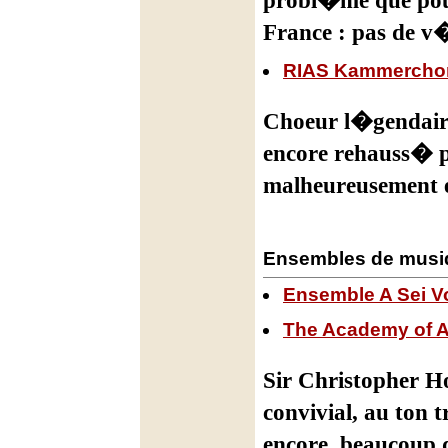
probl�me que pour
France : pas de v�
RIAS Kammercho
Choeur l�gendai
encore rehauss� pa
malheureusement e
Ensembles de musi
Ensemble A Sei V
The Academy of A
Sir Christopher Ho
convivial, au ton 
encore, beaucoup d