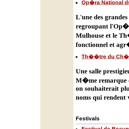
Op�ra National d
L'une des grandes
regroupant l'Op�r
Mulhouse et le Th
fonctionnel et agr
Th��tre du Ch�t
Une salle prestigie
M�me remarque que
on souhaiterait pl
noms qui rendent v
Festivals
Festival de Beaune 