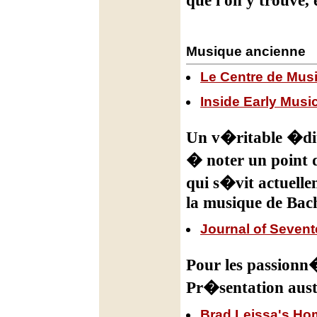
Musique ancienne
Le Centre de Musi
Inside Early Musi
Un v�ritable �dito
� noter un point d
qui s�vit actuelle
la musique de Bac
Journal of Seven
Pour les passionn�
Pr�sentation aust
Brad Leissa's Ho