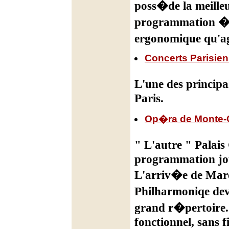
poss�de la meille
programmation � l
ergonomique qu'a
Concerts Parisie
L'une des princip
Paris.
Op�ra de Monte-
" L'autre " Palai
programmation jou
L'arriv�e de Mare
Philharmoniqe dev
grand r�pertoire. 
fonctionnel, sans f