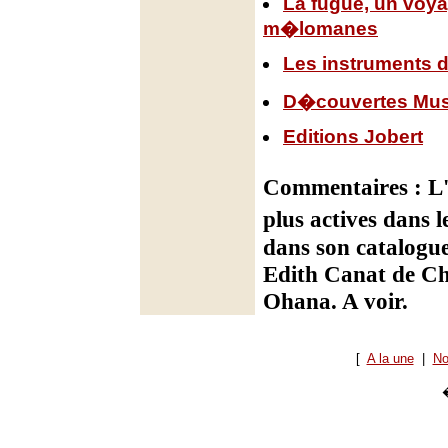
La fugue, un voy
m�lomanes
Les instruments 
D�couvertes Mus
Editions Jobert
Commentaires : L'
plus actives dans 
dans son catalogue
Edith Canat de Ch
Ohana. A voir.
[
A la une
|
No