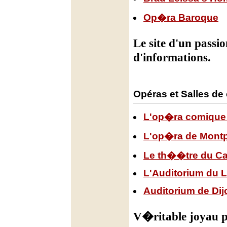
Op�ra Baroque
Le site d'un pass
d'informations.
Opéras et Salles de
L'op�ra comique 
L'op�ra de Montpe
Le th��tre du Ca
L'Auditorium du 
Auditorium de Dij
V�ritable joyau p