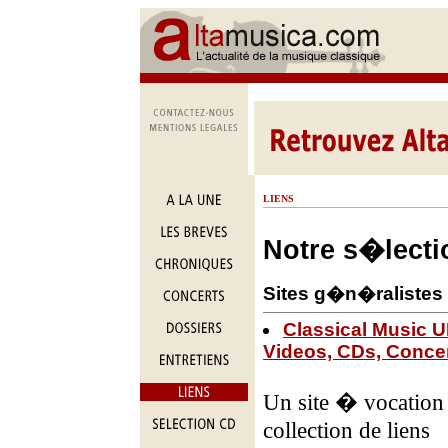
LIENS
Notre s�lecti
Sites g�n�ralistes
Classical Music U
Videos, CDs, Concer
Un site � vocation 
collection de liens