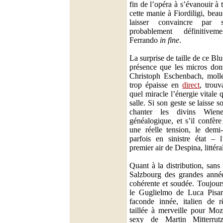
fin de l’opéra à s’évanouir à 
cette manie à Fiordiligi, bea
laisser convaincre par
probablement définitiv
Ferrando
in fine
.
La surprise de taille de ce Blu
présence que les micros donn
Christoph Eschenbach, molle
trop épaisse en
direct
, trouv
quel miracle l’énergie vitale q
salle. Si son geste se laisse s
chanter les divins Wien
généalogique, et s’il confèr
une réelle tension, le demi-
parfois en sinistre état –
premier air de Despina, littér
Quant à la distribution, sans
Salzbourg des grandes années
cohérente et soudée. Toujour
le Guglielmo de Luca Pisaro
faconde innée, italien de r
taillée à merveille pour Moz
sexy de Martin Mitterrut