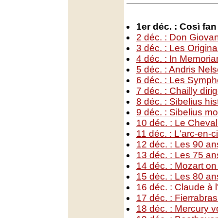
1er déc. : Così fan
2 déc. : Don Giova
3 déc. : Les Origina
4 déc. : In Memori
5 déc. : Andris Nel
6 déc. : Les Symp
7 déc. : Chailly di
8 déc. : Sibelius hi
9 déc. : Sibelius m
10 déc. : Le Cheval
11 déc. : L'arc-en-c
12 déc. : Les 90 an
13 déc. : Les 75 a
14 déc. : Mozart on
15 déc. : Les 80 an
16 déc. : Claude à 
17 déc. : Fierrabra
18 déc. : Mercury 