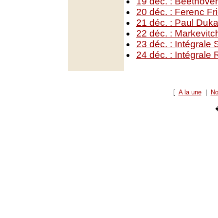
19 déc. : Beethove
20 déc. : Ferenc Fr
21 déc. : Paul Duka
22 déc. : Markevitc
23 déc. : Intégrale 
24 déc. : Intégrale 
[
A la une
|
No