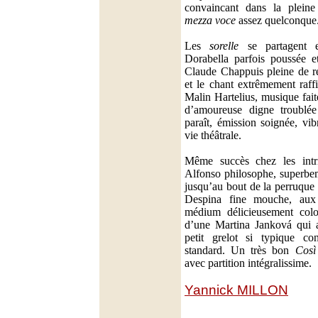
convaincant dans la plein
mezza voce
assez quelconque
Les
sorelle
se partagent e
Dorabella parfois poussée e
Claude Chappuis pleine de re
et le chant extrêmement raffi
Malin Hartelius, musique fai
d’amoureuse digne troublée
paraît, émission soignée, vib
vie théâtrale.
Même succès chez les intr
Alfonso philosophe, superbem
jusqu’au bout de la perruque 
Despina fine mouche, aux 
médium délicieusement colo
d’une Martina Janková qui a
petit grelot si typique co
standard. Un très bon
Così
avec partition intégralissime.
Yannick MILLON