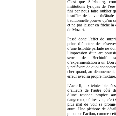
C’est que Salzbourg, com
institutions lyriques de l’è
fini par nous faire oublier q
insuffler de la vie théâtral
traditionnelle pourvu qu’on sa
et ne pas laisser en friche la
de Mozart.
Passé donc l’effet de surpri
peine d’émettre des réserve
d’une lisibilité parfaite ne 
l’impression d’un art pouss
serre de Bechtolf se
d’expérimentation à un Don A
y prélèvera de quoi concocter s
cher quand, au dénouement, 
erreur avec sa propre mixture.
L’acte II, aux teintes bleutée
d’ailleurs de l’autre côté du
d’une rotonde propice au
dangereux, où très vite, c’est
plus mal de voir sa promis
autre. Une pléthore de détai
pimenter l’action, comme cett