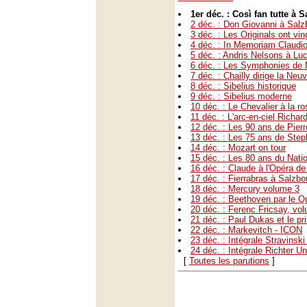
1er déc. : Così fan tutte à 
2 déc. : Don Giovanni à Salz
3 déc. : Les Originals ont vin
4 déc. : In Memoriam Claudi
5 déc. : Andris Nelsons à Lu
6 déc. : Les Symphonies de
7 déc. : Chailly dirige la Ne
8 déc. : Sibelius historique
9 déc. : Sibelius moderne
10 déc. : Le Chevalier à la r
11 déc. : L'arc-en-ciel Richar
12 déc. : Les 90 ans de Pier
13 déc. : Les 75 ans de Ste
14 déc. : Mozart on tour
15 déc. : Les 80 ans du Nati
16 déc. : Claude à l'Opéra d
17 déc. : Fierrabras à Salzbo
18 déc. : Mercury volume 3
19 déc. : Beethoven par le Q
20 déc. : Ferenc Fricsay, vo
21 déc. : Paul Dukas et le p
22 déc. : Markevitch - ICON
23 déc. : Intégrale Stravinsk
24 déc. : Intégrale Richter Un
[
Toutes les parutions
]