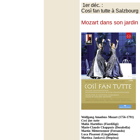
1er déc. :
Così fan tutte à Salzbourg
Mozart dans son jardin
Wolfgang Amadeus Mozart (1756-1791)
Così fan tutte
Malin Hartelius (Fiordiligi)
Marie-Claude Chappuis (Dorabella)
Martin Mitterrutzner (Ferrando)
Luca Pisaroni (Giuglielmo)
Martina Janková (Despina)