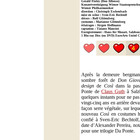
Gerald Finley (Don Alfonso)
Konzertvereinigung Wiener Staatsoperncho
Wiener Philharmoniker
direction : Christoph Eschenbach
mise en scène : Sven-Eric Bechtolf
décors : Rolf Glittenberg
costumes : Marianne Glittenberg
éclairages : Jürgen Hoffmann
captation : Tiziano Mancini
Enregistrement : Haus für Mozart, Salzbou
1 Blu-ray Disc (ou DVD) EuroArts Unitel C
Après la demeure bergma
sombre forêt de
Don Giov
design
de
Così
dans la pass
Ponte de
Claus Guth
à Salzb
quelques instants pour ne pas
vingt-cinq ans en arrière devan
façon serre végétale, sur lequ
nouveau
Così
en costumes hi
confié à Sven-Eric Bechtolf,
date d’Alexander Pereira, no
pour une trilogie Da Ponte.