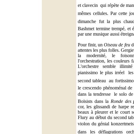
et clavecin  qui répète de man
mêmes cellules. Par cette jo
dimanche fut la plus chau
Bashmet termine trempé, et 
par une musique aussi étreign
Pour finir, un
Oiseau de feu
de
attentes les plus folles. Gergie
la modernité, le foison
l'orchestration, les couleurs f
L'orchestre semble illimi
pianissimo le plus irréel  le
second tableau  au fortissimo 
le crescendo phénoménal de l
dans la tendresse  le solo d
Boïsists dans la
Ronde des p
cor, les glissandi de harpe r
beaux à pleurer et le court s
Flury au début du second tabl
violon du génial konzertmeis
dans les déflagrations orc