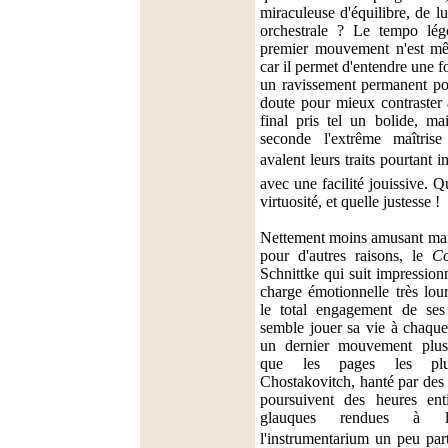
miraculeuse d'équilibre, de l
orchestrale ? Le tempo lég
premier mouvement n'est m
car il permet d'entendre une fo
un ravissement permanent pour
doute pour mieux contraste
final pris tel un bolide, m
seconde l'extrême maîtris
avalent leurs traits pourtant im
avec une facilité jouissive. Q
virtuosité, et quelle justesse !
Nettement moins amusant mais
pour d'autres raisons, le
Co
Schnittke qui suit impression
charge émotionnelle très lour
le total engagement de ses 
semble jouer sa vie à chaque
un dernier mouvement plus
que les pages les plu
Chostakovitch, hanté par des 
poursuivent des heures ent
glauques rendues à l
l'instrumentarium un peu parti