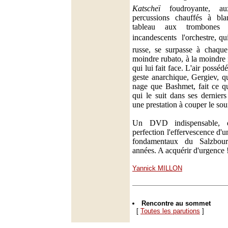
Katscheï
foudroyante, au
percussions chauffés à bl
tableau aux trombones 
incandescents  l'orchestre, q
russe, se surpasse à chaque 
moindre rubato, à la moindre
qui lui fait face. L'air possédé
geste anarchique, Gergiev, qu
nage que Bashmet, fait ce qu'
qui le suit dans ses dernier
une prestation à couper le souf
Un DVD indispensable, qu
perfection l'effervescence d'u
fondamentaux du Salzbour
années. A acquérir d'urgence 
Yannick MILLON
Rencontre au sommet
[
Toutes les parutions
]