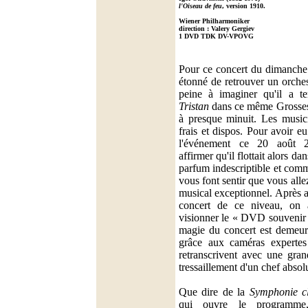
l'Oiseau de feu
, version 1910.
Wiener Philharmoniker
direction : Valery Gergiev
1 DVD TDK DV-VPOVG
Pour ce concert du dimanche 
étonné de retrouver un orches
peine à imaginer qu'il a te
Tristan
dans ce même Grosses 
à presque minuit. Les musici
frais et dispos. Pour avoir eu
l'événement ce 20 août 
affirmer qu'il flottait alors da
parfum indescriptible et comm
vous font sentir que vous all
musical exceptionnel. Après a
concert de ce niveau, on 
visionner le « DVD souvenir ».
magie du concert est demeur
grâce aux caméras experte
retranscrivent avec une gran
tressaillement d'un chef absol
Que dire de la
Symphonie cl
qui ouvre le programme,