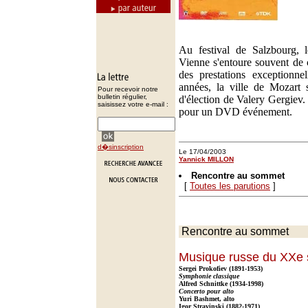
Au festival de Salzbourg, 
Vienne s'entoure souvent de 
des prestations exceptionne
années, la ville de Mozart s
Pour recevoir notre
bulletin régulier,
d'élection de Valery Gergiev
saisissez votre e-mail :
pour un DVD événement.
d�sinscription
Le 17/04/2003
Yannick MILLON
Rencontre au sommet
[
Toutes les parutions
]
Rencontre au sommet
Musique russe du XXe 
Sergei Prokofiev (1891-1953)
Symphonie classique
Alfred Schnittke (1934-1998)
Concerto pour alto
Yuri Bashmet, alto
Igor Stravinski (1882-1971)