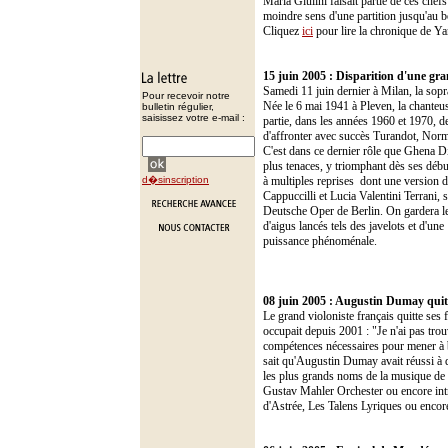
Maria Giulini faisait partie de ces chefs
moindre sens d'une partition jusqu'au 
Cliquez
ici
pour lire la chronique de Y
15 juin 2005 : Disparition d'une gra
Samedi 11 juin dernier à Milan, la sopr
Pour recevoir notre
Née le 6 mai 1941 à Pleven, la chanteus
bulletin régulier,
saisissez votre e-mail :
partie, dans les années 1960 et 1970, 
d'affronter avec succès Turandot, Norm
C'est dans ce dernier rôle que Ghena Di
plus tenaces, y triomphant dès ses début
d�sinscription
à multiples reprises ­ dont une versio
Cappuccilli et Lucia Valentini Terrani, 
Deutsche Oper de Berlin. On gardera le
d'aigus lancés tels des javelots et d'une
puissance phénoménale.
08 juin 2005 : Augustin Dumay quitt
Le grand violoniste français quitte ses 
occupait depuis 2001 : "Je n'ai pas trou
compétences nécessaires pour mener à bi
sait qu'Augustin Dumay avait réussi à d
les plus grands noms de la musique de c
Gustav Mahler Orchester ou encore intr
d'Astrée, Les Talens Lyriques ou encor