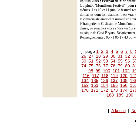
06 juin 2005 : Festival de Mondétou
Ou plutôt "Mondétour Festival", pour re
mêmes. Les 10 et 11 juin, le festival 
domaines dont les relations, il est vrai
le claveciniste américain installé en Fr
l'Orangerie du Château de Mondétour, 
danse, ce sera
Des vices et des vertus
su
musique de Gavi Bryars. Relativement b
Renseignements : 06 71 05 17 43 ou
[ page
1
2
3
4
5
6
7
8
26
27
28
29
30
31
32
3
50
51
52
53
54
55
56
5
74
75
76
77
78
79
80
8
98
99
100
101
102
1
116
117
118
119
120
12
134
135
136
137
138
13
152
153
154
155
156
15
170
171
172
173
174
17
188
189
190
[
A la une
|
No