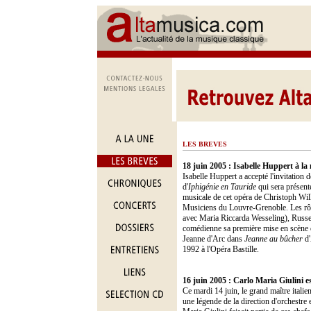
LES BREVES
18 juin 2005 : Isabelle Huppert à la
Isabelle Huppert a accepté l'invitation
d'
Iphigénie en Tauride
qui sera présenté
musicale de cet opéra de Christoph Wil
Musiciens du Louvre-Grenoble. Les rôl
avec Maria Riccarda Wesseling), Russe
comédienne sa première mise en scène et
Jeanne d'Arc dans
Jeanne au bûcher
d'
1992 à l'Opéra Bastille.
16 juin 2005 : Carlo Maria Giulini e
Ce mardi 14 juin, le grand maître italien 
une légende de la direction d'orchestre