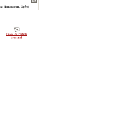
x: Harnoncourt, Opéra)
Envoi de l'article
à un ami