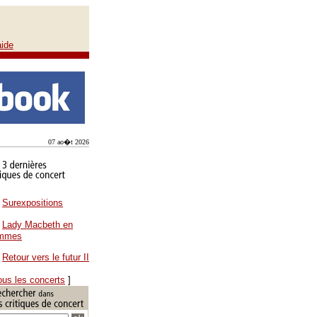
aide
07 ao�t 2026
Surexpositions
Lady Macbeth en
ammes
Retour vers le futur II
ous les concerts
]