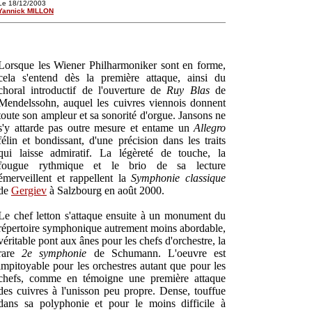
Le 18/12/2003
Yannick MILLON
Lorsque les Wiener Philharmoniker sont en forme,
cela s'entend dès la première attaque, ainsi du
choral introductif de l'ouverture de
Ruy Blas
de
Mendelssohn, auquel les cuivres viennois donnent
toute son ampleur et sa sonorité d'orgue. Jansons ne
s'y attarde pas outre mesure et entame un
Allegro
félin et bondissant, d'une précision dans les traits
qui laisse admiratif. La légèreté de touche, la
fougue rythmique et le brio de sa lecture
émerveillent et rappellent la
Symphonie classique
de
Gergiev
à Salzbourg en août 2000.
Le chef letton s'attaque ensuite à un monument du
répertoire symphonique autrement moins abordable,
véritable pont aux ânes pour les chefs d'orchestre, la
rare
2e symphonie
de Schumann. L'oeuvre est
impitoyable pour les orchestres autant que pour les
chefs, comme en témoigne une première attaque
des cuivres à l'unisson peu propre. Dense, touffue
dans sa polyphonie et pour le moins difficile à