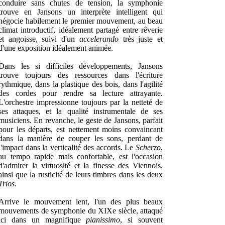
conduire sans chutes de tension, la symphonie
trouve en Jansons un interprète intelligent qui
négocie habilement le premier mouvement, au beau
climat introductif, idéalement partagé entre rêverie
et angoisse, suivi d'un
accelerando
très juste et
d'une exposition idéalement animée.
Dans les si difficiles développements, Jansons
trouve toujours des ressources dans l'écriture
rythmique, dans la plastique des bois, dans l'agilité
des cordes pour rendre sa lecture attrayante.
L'orchestre impressionne toujours par la netteté de
ses attaques, et la qualité instrumentale de ses
musiciens. En revanche, le geste de Jansons, parfait
pour les départs, est nettement moins convaincant
dans la manière de couper les sons, perdant de
l'impact dans la verticalité des accords. Le
Scherzo
,
au tempo rapide mais confortable, est l'occasion
d'admirer la virtuosité et la finesse des Viennois,
ainsi que la rusticité de leurs timbres dans les deux
Trios
.
Arrive le mouvement lent, l'un des plus beaux
mouvements de symphonie du XIXe siècle, attaqué
ici dans un magnifique
pianissimo
, si souvent