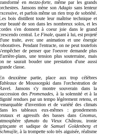
transformé en
mezzo-forte
, même par les grands
orchestres. Jansons mène son
Adagio
sans lenteur
excessive, et parfois même un rien trop de sobriété.
Les bois distillent toute leur maîtrise technique et
leur beauté de son dans les nombreux solos, et les
cordes s'en donnent à coeur joie dans le grand
crescendo central. Le
Finale
, quant à lui, est projeté
d'une traite, avec une animation et une énergie
roboratives. Pendant l'entracte, on ne peut toutefois
s'empêcher de penser que l'oeuvre demande plus
d'arrière-plans, une tension plus souterraine, mais
on ne saurait bouder une prestation d'une aussi
grande classe.
En deuxième partie, place aux trop célèbres
Tableaux
de Moussorgski dans l'orchestration de
Ravel. Jansons s'y montre souverain dans la
succession des
Promenades
, à la solennité et à la
dignité rendues par un tempo légèrement retenu, et
remarquable d'invention et de variété des climats
dans les tableaux eux-mêmes : grondements
brutaux et agressifs des basses dans
Gnomus
,
atmosphère
sfumato
du
Vieux Château
, ironie
grinçante et sadique de
Samuel Goldenberg et
Schmuÿle
, à la trompette solo très aiguisée, réalisme