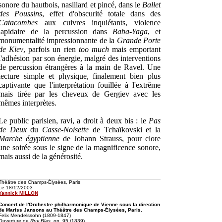
sonore du hautbois, nasillard et pincé, dans le
Ballet
des Poussins
, effet d'obscurité totale dans des
Catacombes
aux cuivres inquiétants, violence
lapidaire de la percussion dans
Baba-Yaga
, et
monumentalité impressionnante de la
Grande Porte
de Kiev
, parfois un rien
too much
mais emportant
l'adhésion par son énergie, malgré des interventions
de percussion étrangères à la main de Ravel. Une
lecture simple et physique, finalement bien plus
captivante que l'interprétation fouillée à l'extrême
mais tirée par les cheveux de Gergiev avec les
mêmes interprètes.
Le public parisien, ravi, a droit à deux bis : le
Pas
de Deux
du
Casse-Noisette
de Tchaïkovski et la
Marche égyptienne
de Johann Strauss, pour clore
une soirée sous le signe de la magnificence sonore,
mais aussi de la générosité.
Théâtre des Champs-Élysées, Paris
Le 18/12/2003
Yannick MILLON
Concert de l'Orchestre philharmonique de Vienne sous la direction
de Mariss Jansons au Théâtre des Champs-Élysées, Paris.
Felix Mendelssohn (1809-1847)
Ouverture de
Ruy Blas
, op. 95 (1839)