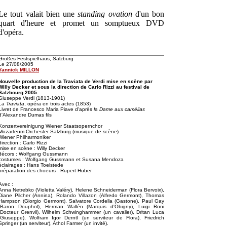
Le tout valait bien une
standing ovation
d'un bon
quart d'heure et promet un somptueux DVD
d'opéra.
Großes Festspielhaus, Salzburg
Le 27/08/2005
Yannick MILLON
Nouvelle production de la Traviata de Verdi mise en scène par
Willy Decker et sous la direction de Carlo Rizzi au festival de
Salzbourg 2005.
Giuseppe Verdi (1813-1901)
La Traviata
, opéra en trois actes (1853)
Livret de Francesco Maria Piave d'après
la Dame aux camélias
d'Alexandre Dumas fils
Konzertvereinigung Wiener Staatsopernchor
Mozarteum Orchester Salzburg (musique de scène)
Wiener Philharmoniker
direction : Carlo Rizzi
mise en scène : Willy Decker
décors : Wolfgang Gussmann
costumes : Wolfgang Gussmann et Susana Mendoza
éclairages : Hans Toelstede
préparation des choeurs : Rupert Huber
Avec :
Anna Netrebko (Violetta Valéry), Helene Schneiderman (Flora Bervoix),
Diane Pilcher (Annina), Rolando Villazon (Alfredo Germont), Thomas
Hampson (Giorgio Germont), Salvatore Cordella (Gastone), Paul Gay
(Baron Douphol), Herman Wallén (Marquis d'Obigny), Luigi Roni
(Docteur Grenvil), Wilhelm Schwinghammer (un cavalier), Dritan Luca
(Giuseppe), Wolfram Igor Derntl (un serviteur de Flora), Friedrich
Springer (un serviteur), Athol Farmer (un invité).