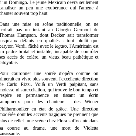
d'un Domingo. Le jeune Mexicain devra seulement
canaliser un peu une exubérance qui l'amène à
chanter souvent trop haut.
Dans une mise en scène traditionnelle, on ne
croirait pas un instant au Giorgio Germont de
Thomas Hampson, dont Decker sait transformer
jusqu'aux défauts en qualités : tout plutôt que
baryton Verdi, fâché avec le
legato
, l'Américain est
un padre brutal et instable, incapable de contrôler
ses accès de colère, un vieux beau pathétique et
pitoyable.
Pour couronner une soirée d'opéra comme on
aimerait en vivre plus souvent, l'excellente direction
de Carlo Rizzi. Voilà un Verdi palpitant, sans
molesse ni surexcitation, qui trouve le bon tempo et
respire en permanence en tissant un écrin
somptueux pour les chanteurs  des Wiener
Philharmoniker en état de grâce. Une direction
modérée dont les accents tragiques ne prennent que
plus de relief  une scène chez Flora suffocante dans
sa course au drame, une mort de Violetta
saisissante.