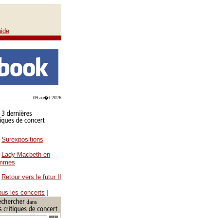
aide
09 ao�t 2026
Surexpositions
Lady Macbeth en
ammes
Retour vers le futur II
ous les concerts
]