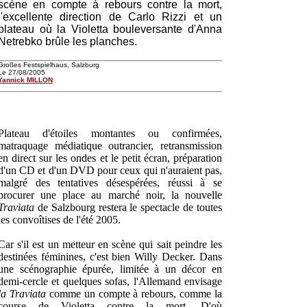
scène en compte à rebours contre la mort,
l'excellente direction de Carlo Rizzi et un
plateau où la Violetta bouleversante d'Anna
Netrebko brûle les planches.
Großes Festspielhaus, Salzburg
Le 27/08/2005
Yannick MILLON
Plateau d'étoiles montantes ou confirmées,
matraquage médiatique outrancier, retransmission
en direct sur les ondes et le petit écran, préparation
d'un CD et d'un DVD pour ceux qui n'auraient pas,
malgré des tentatives désespérées, réussi à se
procurer une place au marché noir, la nouvelle
Traviata
de Salzbourg restera le spectacle de toutes
les convoîtises de l'été 2005.
Car s'il est un metteur en scène qui sait peindre les
destinées féminines, c'est bien Willy Decker. Dans
une scénographie épurée, limitée à un décor en
demi-cercle et quelques sofas, l'Allemand envisage
la Traviata
comme un compte à rebours, comme la
course de Violetta contre la mort. D'où