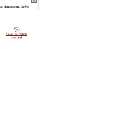
x: Harnoncourt, Opéra)
Envoi de l'article
à un ami