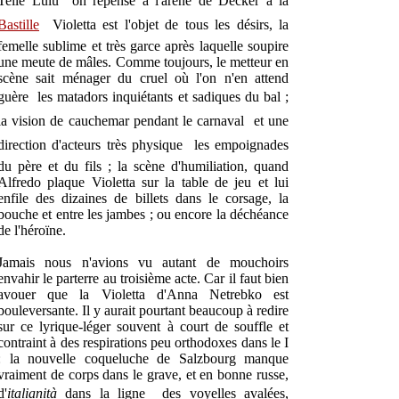
Telle Lulu  on repense à l'arène de Decker à la
Bastille
 Violetta est l'objet de tous les désirs, la
femelle sublime et très garce après laquelle soupire
une meute de mâles. Comme toujours, le metteur en
scène sait ménager du cruel où l'on n'en attend
guère  les matadors inquiétants et sadiques du bal ;
la vision de cauchemar pendant le carnaval  et une
direction d'acteurs très physique  les empoignades
du père et du fils ; la scène d'humiliation, quand
Alfredo plaque Violetta sur la table de jeu et lui
enfile des dizaines de billets dans le corsage, la
bouche et entre les jambes ; ou encore la déchéance
de l'héroïne.
Jamais nous n'avions vu autant de mouchoirs
envahir le parterre au troisième acte. Car il faut bien
avouer que la Violetta d'Anna Netrebko est
bouleversante. Il y aurait pourtant beaucoup à redire
sur ce lyrique-léger souvent à court de souffle et
contraint à des respirations peu orthodoxes dans le I
: la nouvelle coqueluche de Salzbourg manque
vraiment de corps dans le grave, et en bonne russe,
d'
italianità
dans la ligne  des voyelles avalées,