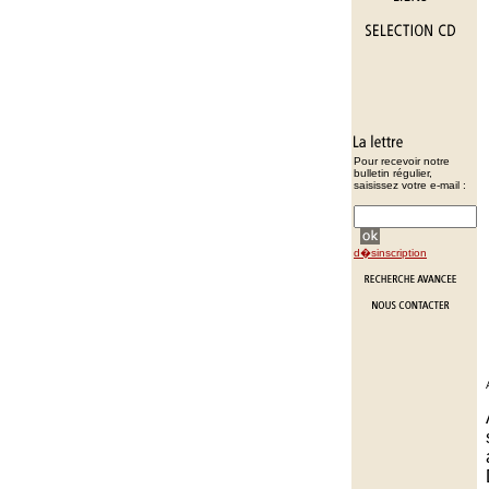
Pour recevoir notre
bulletin régulier,
saisissez votre e-mail :
d�sinscription